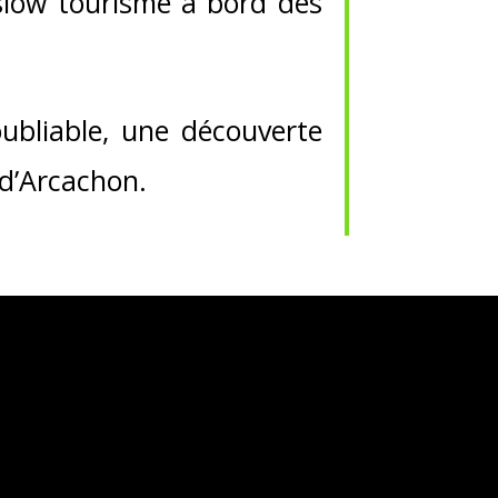
e slow tourisme à bord des
ubliable, une découverte
 d’Arcachon.